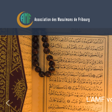
L'AMF vo
Téléc