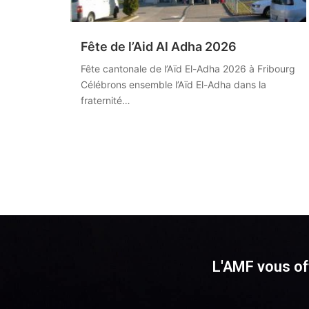
Fête de l’Aid Al Adha 2026
Fête cantonale de l’Aïd El-Adha 2026 à Fribourg
Célébrons ensemble l’Aïd El-Adha dans la
fraternité…
L'AMF vous off