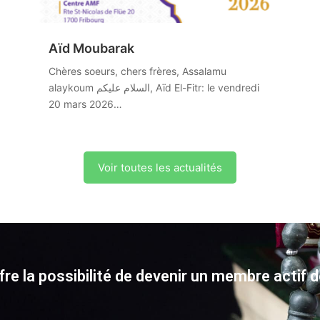
Aïd Moubarak
Chères soeurs, chers frères, Assalamu
alaykoum السلام عليكم, Aïd El-Fitr: le vendredi
20 mars 2026…
Voir toutes les actualités
re la possibilité de devenir un membre actif d