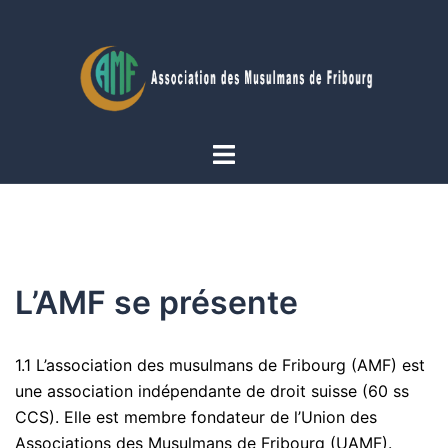
Aller
au
contenu
Ouvrir/fermer
le
menu
L’AMF se présente
1.1 L’association des musulmans de Fribourg (AMF) est
une association indépendante de droit suisse (60 ss
CCS). Elle est membre fondateur de l’Union des
Associations des Musulmans de Fribourg (UAMF).