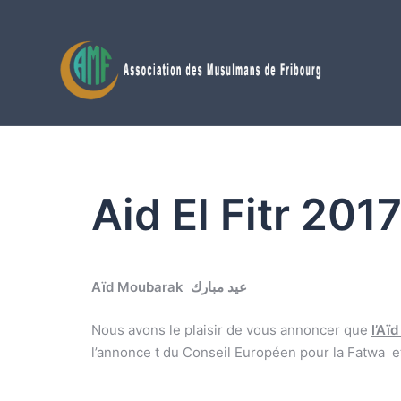
Aller
au
contenu
Aid El Fitr 201
Aïd Moubarak عيد مبارك
Nous avons le plaisir de vous annoncer que
l’Aïd
l’annonce t du Conseil Européen pour la Fatwa e