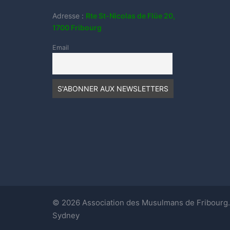
Adresse :
Rte St-Nicolas de Flüe 20,
1700 Fribourg
Email
© 2026 Association des Musulmans de Fribourg.
Sydney