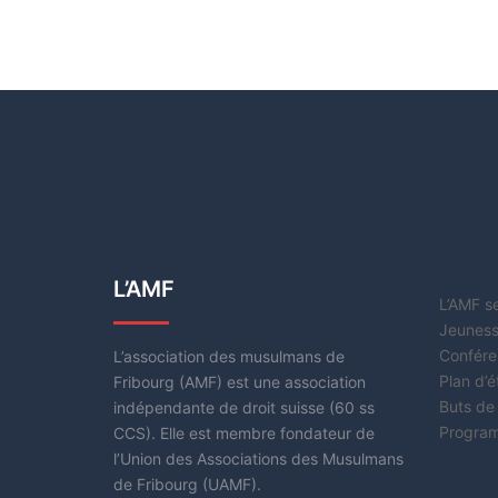
L’AMF
L’AMF s
Jeuness
Confére
L’association des musulmans de
Plan d’
Fribourg (AMF) est une association
Buts de
indépendante de droit suisse (60 ss
Progra
CCS). Elle est membre fondateur de
l’Union des Associations des Musulmans
de Fribourg (UAMF).