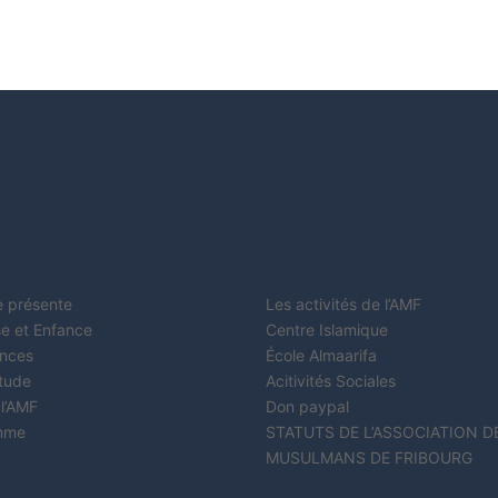
e présente
Les activités de l’AMF
e et Enfance
Centre Islamique
nces
École Almaarifa
étude
Acitivités Sociales
 l’AMF
Don paypal
mme
STATUTS DE L’ASSOCIATION D
MUSULMANS DE FRIBOURG