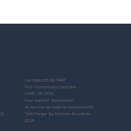
Les objectifs de l’AMF
Nos coordonnées bancaire
FAIRE UN DON
Pour soutenir l’association
Au service de toute la communauté!
ES
Télécharger les horaires de prières
2026