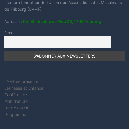
membre fondateur de l’Union des Associations des Musulmans
de Fribourg (UAMF).
Adresse :
Rte St-Nicolas de Flüe 20, 1700 Fribourg
Email
L’AMF se présente
Jeunesse et Enfance
Conférences
Plan d’étude
Buts de l’AMF
Programme