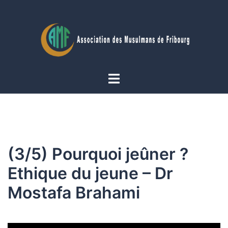
Aller
au
contenu
Ouvrir/fermer
le
menu
(3/5) Pourquoi jeûner ?
Ethique du jeune – Dr
Mostafa Brahami