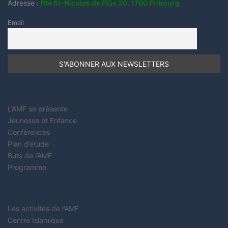
Adresse :
Rte St-Nicolas de Flüe 20, 1700 Fribourg
Email
L’AMF se présente
Jeunesse et Enfance
Conférences
Plan d’étude
Buts de l’AMF
Programme
Les activités de l’AMF
Centre Islamique