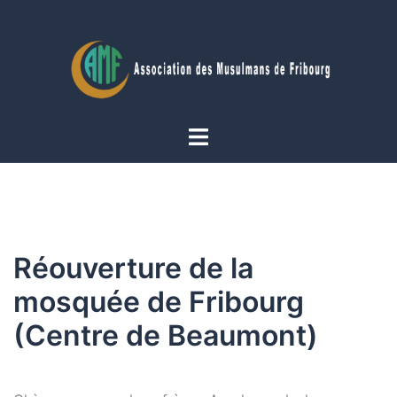
Aller
au
contenu
Ouvrir/fermer
le
menu
Réouverture de la
mosquée de Fribourg
(Centre de Beaumont)