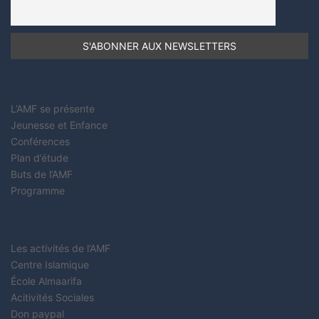
L’AMF se présente
Jeunesse et Enfance
Conférences
Plan d’étude
Buts de l’AMF
Programme
Les activités de l’AMF
Centre Islamique
École Almaarifa
Acitivités Sociales
Don paypal