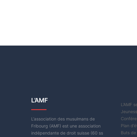
L’AMF
L’AMF s
Jeuness
Confére
L’association des musulmans de
Plan d’
Fribourg (AMF) est une association
Buts de
indépendante de droit suisse (60 ss