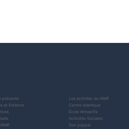
e présente
Les activités de l’AMF
e et Enfance
Centre Islamique
nces
École Almaarifa
étude
Acitivités Sociales
 l’AMF
Don paypal