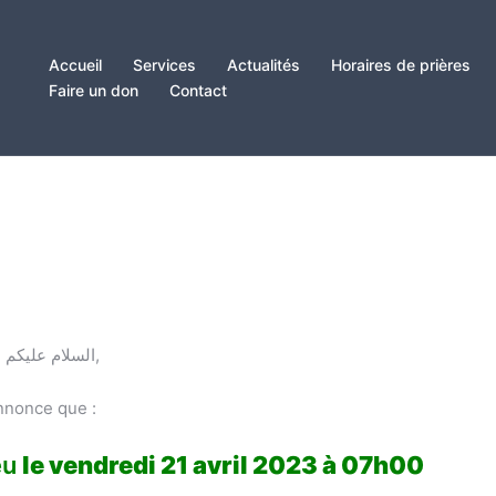
Accueil
Services
Actualités
Horaires de prières
Faire un don
Contact
Chères soeurs, chers frères, Assalamu alaykoum السلام عليكم,
nnonce que :
eu
le vendredi 21 avril 2023 à 07h00