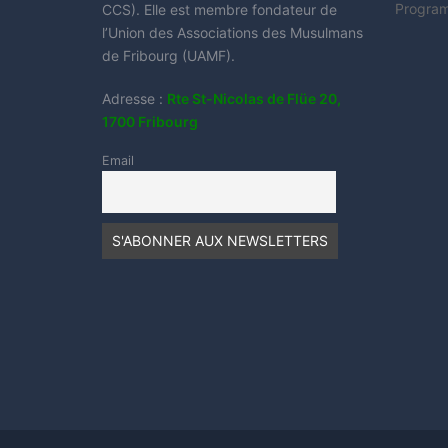
Progra
CCS). Elle est membre fondateur de
l’Union des Associations des Musulmans
de Fribourg (UAMF).
Adresse :
Rte St-Nicolas de Flüe 20,
1700 Fribourg
Email