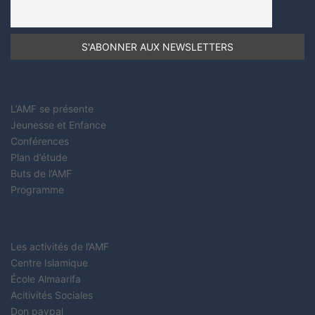
L’AMF se présente
Jeunesse et Enfance
Conférences
Plan d’étude
Buts de l’AMF
Programme
Les activités de l’AMF
Centre Islamique
École Almaarifa
Acitivités Sociales
Don paypal