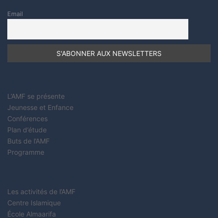
Email
L’AMF se présente
Jeunesse et Enfance
Conférences
Plan d’étude
Buts de l’AMF
Programme
Les activités de l’AMF
Centre Islamique
École Almaarifa