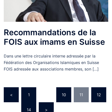
Recommandations de la
FOIS aux imams en Suisse
Dans une lettre circulaire interne adressée par la
Fédération des Organisations Islamiques en Suisse
FOIS adressée aux associations membres, son […]
Navigation
<
1
…
10
11
12
des
articles
…
14
>