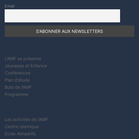
Email
L’AMF se présente
Jeunesse et Enfance
Conférences
Plan d’étude
Buts de l’AMF
Programme
Les activités de l’AMF
Centre Islamique
École Almaarifa