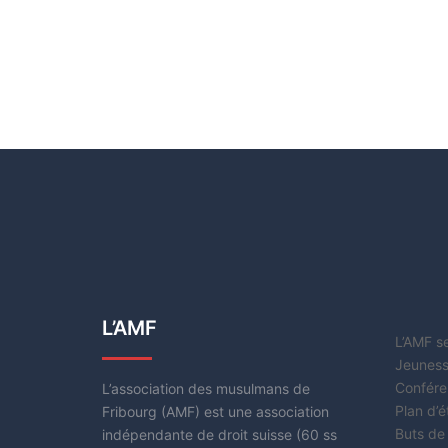
L’AMF
L’AMF s
Jeuness
Confére
L’association des musulmans de
Plan d’
Fribourg (AMF) est une association
Buts de
indépendante de droit suisse (60 ss