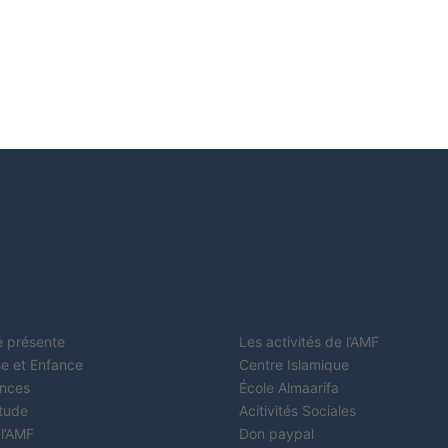
e présente
Les activités de l’AMF
e et Enfance
Centre Islamique
nces
École Almaarifa
étude
Acitivités Sociales
 l’AMF
Don paypal