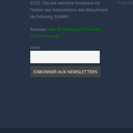
Progra
CCS). Elle est membre fondateur de
l’Union des Associations des Musulmans
de Fribourg (UAMF).
Adresse :
Rte St-Nicolas de Flüe 20,
1700 Fribourg
Email