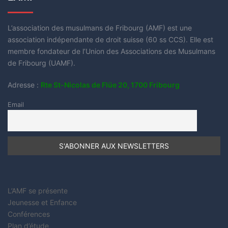
L’association des musulmans de Fribourg (AMF) est une
association indépendante de droit suisse (60 ss CCS). Elle est
membre fondateur de l’Union des Associations des Musulmans
de Fribourg (UAMF).
Adresse :
Rte St-Nicolas de Flüe 20, 1700 Fribourg
Email
L’AMF se présente
Jeunesse et Enfance
Conférences
Plan d’étude