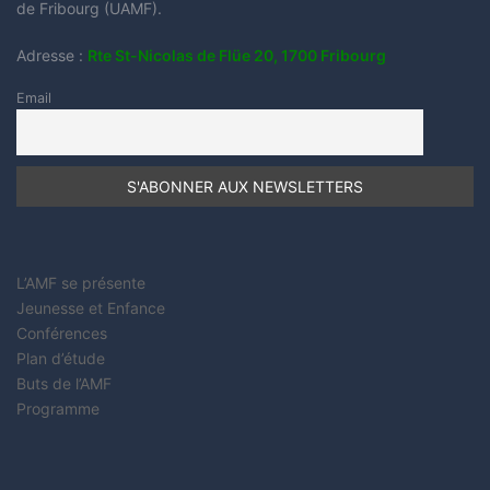
de Fribourg (UAMF).
Adresse :
Rte St-Nicolas de Flüe 20, 1700 Fribourg
Email
L’AMF se présente
Jeunesse et Enfance
Conférences
Plan d’étude
Buts de l’AMF
Programme